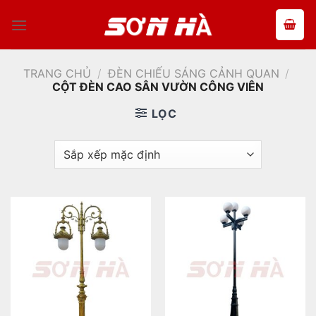
Bỏ
qua
nội
dung
TRANG CHỦ
/
ĐÈN CHIẾU SÁNG CẢNH QUAN
/
CỘT ĐÈN CAO SÂN VƯỜN CÔNG VIÊN
LỌC