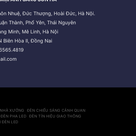
 thôn Nhuệ, Đức Thượng, Hoài Đức, Hà Nội.
uận Thành, Phổ Yên, Thái Nguyên
ng Minh, Mê Linh, Hà Nội
 Biên Hòa II, Đồng Nai
.6565.4819
ail.com
 NHÀ XƯỞNG
ĐÈN CHIẾU SÁNG CẢNH QUAN
ĐÈN PHA LED
ĐÈN TÍN HIỆU GIAO THÔNG
N ĐÈN LED