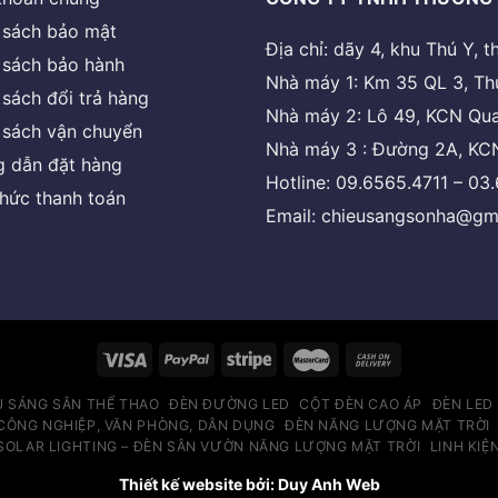
 sách bảo mật
Địa chỉ: dãy 4, khu Thú Y,
 sách bảo hành
Nhà máy 1: Km 35 QL 3, Th
 sách đổi trả hàng
Nhà máy 2: Lô 49, KCN Qua
 sách vận chuyển
Nhà máy 3 : Đường 2A, KCN
 dẫn đặt hàng
Hotline: 09.6565.4711 – 03
thức thanh toán
Email: chieusangsonha@gm
U SÁNG SÂN THỂ THAO
ĐÈN ĐƯỜNG LED
CỘT ĐÈN CAO ÁP
ĐÈN LED
CÔNG NGHIỆP, VĂN PHÒNG, DÂN DỤNG
ĐÈN NĂNG LƯỢNG MẶT TRỜI
SOLAR LIGHTING – ĐÈN SÂN VƯỜN NĂNG LƯỢNG MẶT TRỜI
LINH KIỆ
Thiết kế website bởi: Duy Anh Web