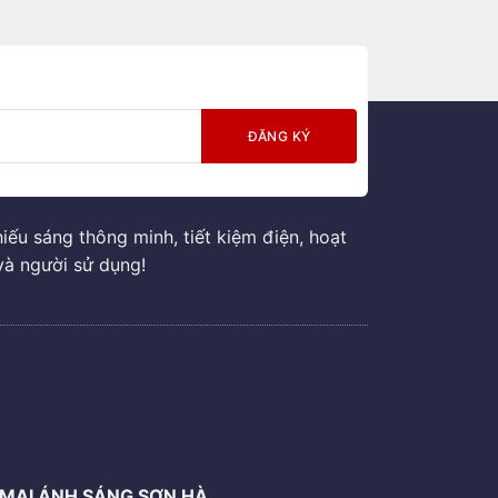
ếu sáng thông minh, tiết kiệm điện, hoạt
và người sử dụng!
G
MẠI ÁNH SÁNG SƠN HÀ