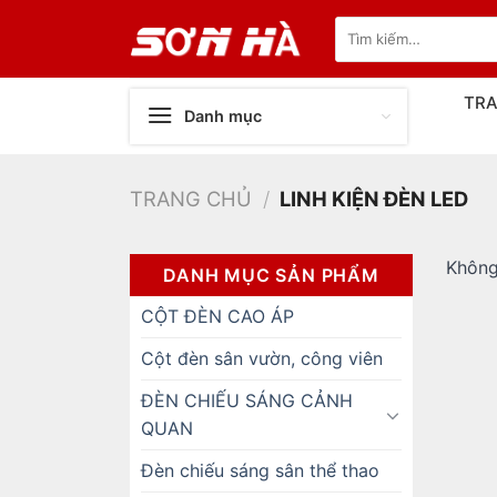
Bỏ
Tìm
qua
kiếm:
nội
dung
TR
Danh mục
TRANG CHỦ
/
LINH KIỆN ĐÈN LED
Không
DANH MỤC SẢN PHẨM
CỘT ĐÈN CAO ÁP
Cột đèn sân vườn, công viên
ĐÈN CHIẾU SÁNG CẢNH
QUAN
Đèn chiếu sáng sân thể thao