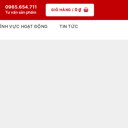
0965.654.711
0
₫
GIỎ HÀNG /
Tư vấn sản phẩm
ĨNH VỰC HOẠT ĐỘNG
TIN TỨC