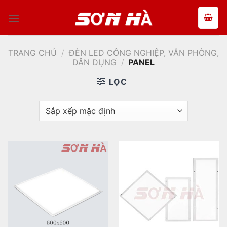
Bỏ
qua
nội
dung
TRANG CHỦ
/
ĐÈN LED CÔNG NGHIỆP, VĂN PHÒNG,
DÂN DỤNG
/
PANEL
LỌC