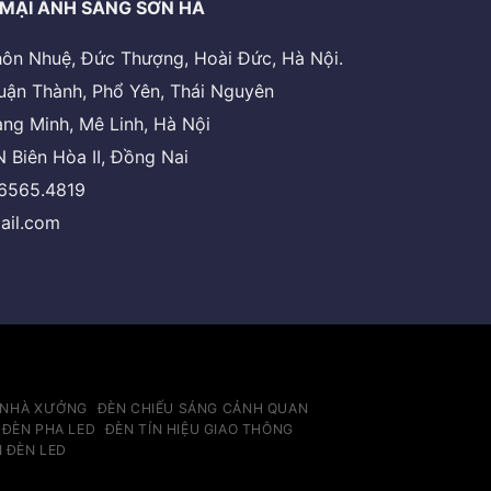
MẠI ÁNH SÁNG SƠN HÀ
 thôn Nhuệ, Đức Thượng, Hoài Đức, Hà Nội.
uận Thành, Phổ Yên, Thái Nguyên
ng Minh, Mê Linh, Hà Nội
 Biên Hòa II, Đồng Nai
.6565.4819
ail.com
 NHÀ XƯỞNG
ĐÈN CHIẾU SÁNG CẢNH QUAN
ĐÈN PHA LED
ĐÈN TÍN HIỆU GIAO THÔNG
N ĐÈN LED