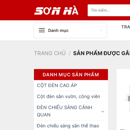
Bỏ
Tìm
qua
kiếm:
nội
dung
TR
Danh mục
TRANG CHỦ
/
SẢN PHẨM ĐƯỢC GẮN
DANH MỤC SẢN PHẨM
CỘT ĐÈN CAO ÁP
Cột đèn sân vườn, công viên
ĐÈN CHIẾU SÁNG CẢNH
QUAN
Đèn chiếu sáng sân thể thao