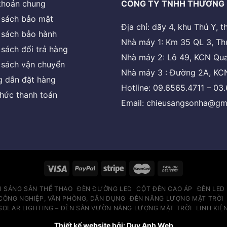
khoản chung
CÔNG TY TNHH THƯƠNG 
 sách bảo mật
Địa chỉ: dãy 4, khu Thú Y,
 sách bảo hành
Nhà máy 1: Km 35 QL 3, Th
 sách đổi trả hàng
Nhà máy 2: Lô 49, KCN Qua
 sách vận chuyển
Nhà máy 3 : Đường 2A, KCN
 dẫn đặt hàng
Hotline: 09.6565.4711 – 03
thức thanh toán
Email: chieusangsonha@gm
U SÁNG SÂN THỂ THAO
ĐÈN ĐƯỜNG LED
CỘT ĐÈN CAO ÁP
ĐÈN LED
CÔNG NGHIỆP, VĂN PHÒNG, DÂN DỤNG
ĐÈN NĂNG LƯỢNG MẶT TRỜI
SOLAR LIGHTING – ĐÈN SÂN VƯỜN NĂNG LƯỢNG MẶT TRỜI
LINH KIỆ
Thiết kế website bởi: Duy Anh Web