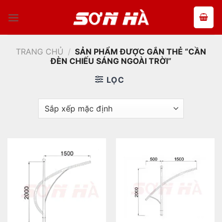
Bỏ
qua
nội
dung
TRANG CHỦ
/
SẢN PHẨM ĐƯỢC GẮN THẺ “CẦN
ĐÈN CHIẾU SÁNG NGOÀI TRỜI”
LỌC