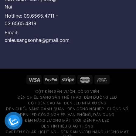
Nai
Hotline: 09.6565.4711 –
03.6565.4819
Email:
chieusangsonha@gmail.com
CỘT ĐÈN SÂN VƯỜN, CÔNG VIÊN
ĐÈN CHIẾU SÁNG SÂN THỂ THAO
ĐÈN ĐƯỜNG LED
CỘT ĐÈN CAO ÁP
ĐÈN LED NHÀ XƯỞNG
ĐÈN CHIẾU SÁNG CẢNH QUAN
ĐÈN CÔNG NGHIỆP- CHỐNG NỔ
ĐÈN LED CÔNG NGHIỆP, VĂN PHÒNG, DÂN DỤNG
ĐÈN NĂNG LƯỢNG MẶT TRỜI
ĐÈN PHA LED
ĐÈN TÍN HIỆU GIAO THÔNG
GARDEN SOLAR LIGHTING – ĐÈN SÂN VƯỜN NĂNG LƯỢNG MẶT