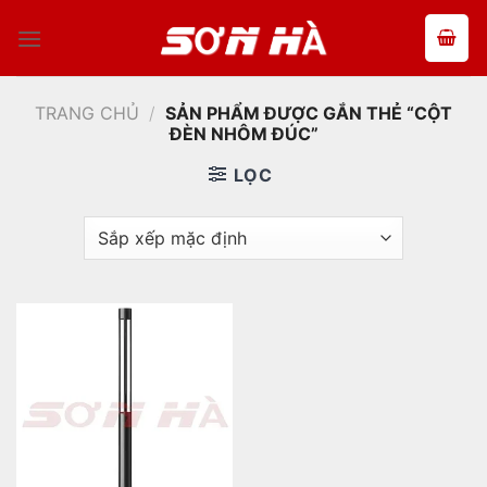
Bỏ
qua
nội
dung
TRANG CHỦ
/
SẢN PHẨM ĐƯỢC GẮN THẺ “CỘT
ĐÈN NHÔM ĐÚC”
LỌC