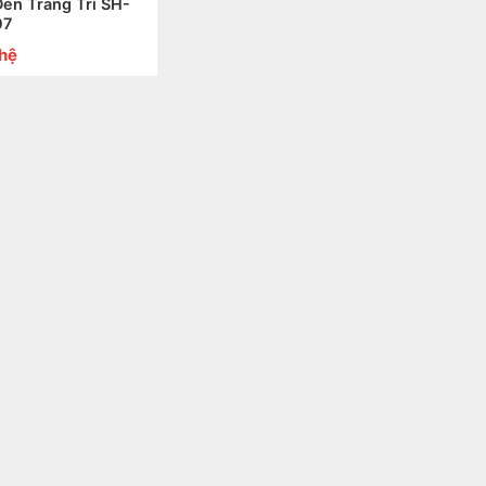
Đèn Trang Trí SH-
07
 hệ