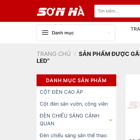
Bỏ
Tìm
qua
kiếm:
nội
dung
TR
Danh mục
TRANG CHỦ
/
SẢN PHẨM ĐƯỢC GẮN
LED”
DANH MỤC SẢN PHẨM
CỘT ĐÈN CAO ÁP
Cột đèn sân vườn, công viên
ĐÈN CHIẾU SÁNG CẢNH
QUAN
Đèn chiếu sáng sân thể thao