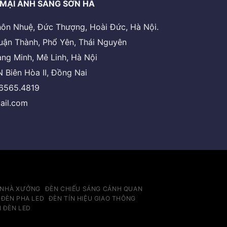
MẠI ÁNH SÁNG SƠN HÀ
 thôn Nhuệ, Đức Thượng, Hoài Đức, Hà Nội.
uận Thành, Phổ Yên, Thái Nguyên
ng Minh, Mê Linh, Hà Nội
 Biên Hòa II, Đồng Nai
.6565.4819
ail.com
 NHÀ XƯỞNG
ĐÈN CHIẾU SÁNG CẢNH QUAN
ĐÈN PHA LED
ĐÈN TÍN HIỆU GIAO THÔNG
N ĐÈN LED