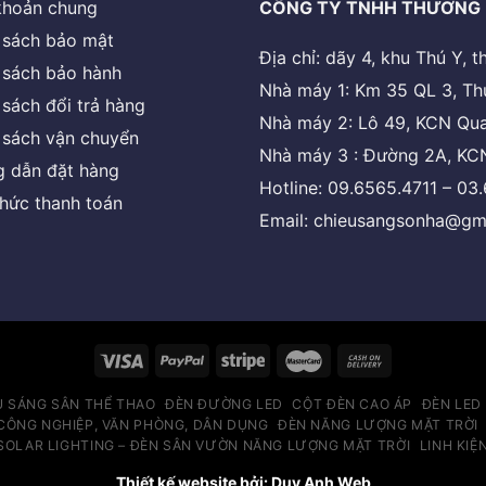
khoản chung
CÔNG TY TNHH THƯƠNG 
 sách bảo mật
Địa chỉ: dãy 4, khu Thú Y,
 sách bảo hành
Nhà máy 1: Km 35 QL 3, Th
 sách đổi trả hàng
Nhà máy 2: Lô 49, KCN Qua
 sách vận chuyển
Nhà máy 3 : Đường 2A, KCN
 dẫn đặt hàng
Hotline: 09.6565.4711 – 03
thức thanh toán
Email: chieusangsonha@gm
U SÁNG SÂN THỂ THAO
ĐÈN ĐƯỜNG LED
CỘT ĐÈN CAO ÁP
ĐÈN LED
CÔNG NGHIỆP, VĂN PHÒNG, DÂN DỤNG
ĐÈN NĂNG LƯỢNG MẶT TRỜI
SOLAR LIGHTING – ĐÈN SÂN VƯỜN NĂNG LƯỢNG MẶT TRỜI
LINH KIỆ
Thiết kế website bởi: Duy Anh Web