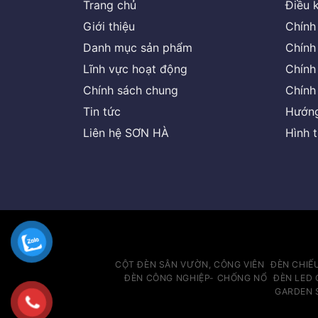
Trang chủ
Điều 
Giới thiệu
Chính
Danh mục sản phẩm
Chính
Lĩnh vực hoạt động
Chính
Chính sách chung
Chính
Tin tức
Hướng
Liên hệ SƠN HÀ
Hình 
CỘT ĐÈN SÂN VƯỜN, CÔNG VIÊN
ĐÈN CHIẾ
ĐÈN CÔNG NGHIỆP- CHỐNG NỔ
ĐÈN LED 
GARDEN 