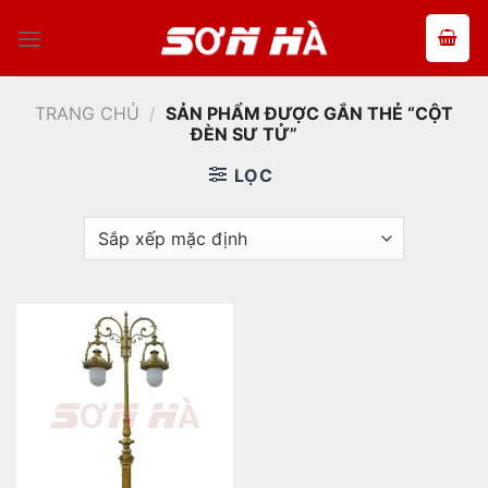
Bỏ
qua
nội
dung
TRANG CHỦ
/
SẢN PHẨM ĐƯỢC GẮN THẺ “CỘT
ĐÈN SƯ TỬ”
LỌC