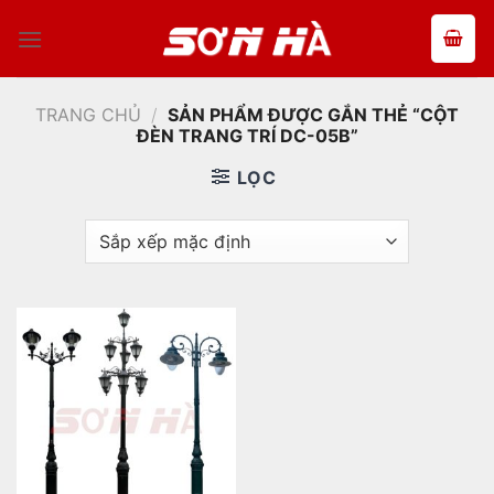
Bỏ
qua
nội
dung
TRANG CHỦ
/
SẢN PHẨM ĐƯỢC GẮN THẺ “CỘT
ĐÈN TRANG TRÍ DC-05B”
LỌC