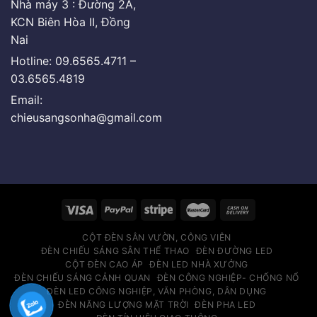
Nhà máy 3 : Đường 2A,
KCN Biên Hòa II, Đồng
Nai
Hotline: 09.6565.4711 –
03.6565.4819
Email:
chieusangsonha@gmail.com
CỘT ĐÈN SÂN VƯỜN, CÔNG VIÊN
ĐÈN CHIẾU SÁNG SÂN THỂ THAO
ĐÈN ĐƯỜNG LED
CỘT ĐÈN CAO ÁP
ĐÈN LED NHÀ XƯỞNG
ĐÈN CHIẾU SÁNG CẢNH QUAN
ĐÈN CÔNG NGHIỆP- CHỐNG NỔ
ĐÈN LED CÔNG NGHIỆP, VĂN PHÒNG, DÂN DỤNG
ĐÈN NĂNG LƯỢNG MẶT TRỜI
ĐÈN PHA LED