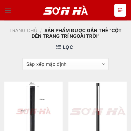
Bỏ
qua
nội
dung
TRANG CHỦ
/
SẢN PHẨM ĐƯỢC GẮN THẺ “CỘT
ĐÈN TRANG TRÍ NGOÀI TRỜI”
LỌC