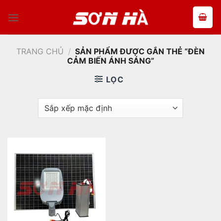
Bỏ
qua
nội
dung
TRANG CHỦ
/
SẢN PHẨM ĐƯỢC GẮN THẺ “ĐÈN
CẢM BIẾN ÁNH SÁNG”
LỌC