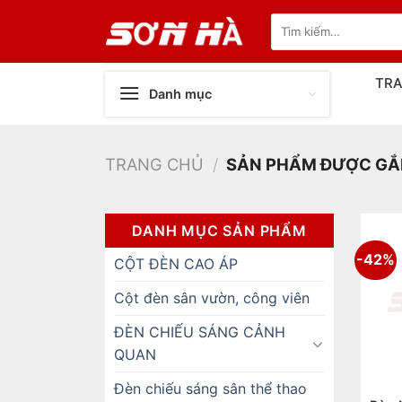
Bỏ
Tìm
qua
kiếm:
nội
dung
TR
Danh mục
TRANG CHỦ
/
SẢN PHẨM ĐƯỢC GẮN 
DANH MỤC SẢN PHẨM
-42%
CỘT ĐÈN CAO ÁP
Cột đèn sân vườn, công viên
ĐÈN CHIẾU SÁNG CẢNH
QUAN
Đèn chiếu sáng sân thể thao