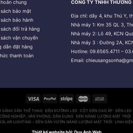
khoản chung
CÔNG TY TNHH THƯƠNG 
 sách bảo mật
Địa chỉ: dãy 4, khu Thú Y,
 sách bảo hành
Nhà máy 1: Km 35 QL 3, Th
 sách đổi trả hàng
Nhà máy 2: Lô 49, KCN Qua
 sách vận chuyển
Nhà máy 3 : Đường 2A, KCN
 dẫn đặt hàng
Hotline: 09.6565.4711 – 03
thức thanh toán
Email: chieusangsonha@gm
U SÁNG SÂN THỂ THAO
ĐÈN ĐƯỜNG LED
CỘT ĐÈN CAO ÁP
ĐÈN LED
CÔNG NGHIỆP, VĂN PHÒNG, DÂN DỤNG
ĐÈN NĂNG LƯỢNG MẶT TRỜI
SOLAR LIGHTING – ĐÈN SÂN VƯỜN NĂNG LƯỢNG MẶT TRỜI
LINH KIỆ
Thiết kế website bởi: Duy Anh Web