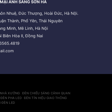
MẠI ÁNH SÁNG SƠN HÀ
 thôn Nhuệ, Đức Thượng, Hoài Đức, Hà Nội.
uận Thành, Phổ Yên, Thái Nguyên
ng Minh, Mê Linh, Hà Nội
 Biên Hòa II, Đồng Nai
.6565.4819
ail.com
 NHÀ XƯỞNG
ĐÈN CHIẾU SÁNG CẢNH QUAN
ĐÈN PHA LED
ĐÈN TÍN HIỆU GIAO THÔNG
N ĐÈN LED