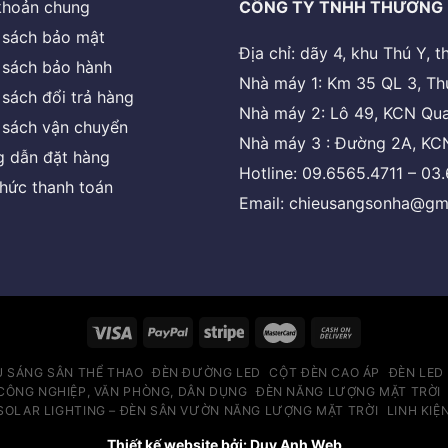
khoản chung
CÔNG TY TNHH THƯƠNG 
 sách bảo mật
Địa chỉ: dãy 4, khu Thú Y,
 sách bảo hành
Nhà máy 1: Km 35 QL 3, Th
 sách đổi trả hàng
Nhà máy 2: Lô 49, KCN Qua
 sách vận chuyển
Nhà máy 3 : Đường 2A, KCN
 dẫn đặt hàng
Hotline: 09.6565.4711 – 03
thức thanh toán
Email: chieusangsonha@gm
U SÁNG SÂN THỂ THAO
ĐÈN ĐƯỜNG LED
CỘT ĐÈN CAO ÁP
ĐÈN LED
CÔNG NGHIỆP, VĂN PHÒNG, DÂN DỤNG
ĐÈN NĂNG LƯỢNG MẶT TRỜI
SOLAR LIGHTING – ĐÈN SÂN VƯỜN NĂNG LƯỢNG MẶT TRỜI
LINH KIỆ
Thiết kế website bởi: Duy Anh Web