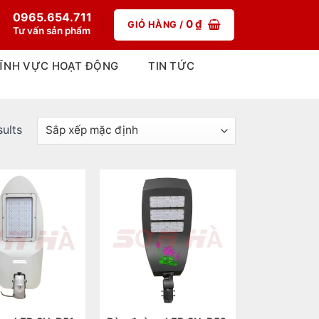
0965.654.711
0
₫
GIỎ HÀNG /
Tư vấn sản phẩm
ĨNH VỰC HOẠT ĐỘNG
TIN TỨC
sults