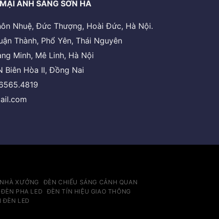
MẠI ÁNH SÁNG SƠN HÀ
 thôn Nhuệ, Đức Thượng, Hoài Đức, Hà Nội.
uận Thành, Phổ Yên, Thái Nguyên
ng Minh, Mê Linh, Hà Nội
 Biên Hòa II, Đồng Nai
.6565.4819
ail.com
 NHÀ XƯỞNG
ĐÈN CHIẾU SÁNG CẢNH QUAN
ĐÈN PHA LED
ĐÈN TÍN HIỆU GIAO THÔNG
N ĐÈN LED