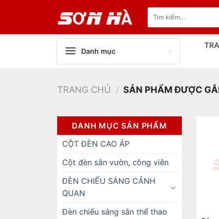
Bỏ
Tìm
qua
kiếm:
nội
dung
TR
Danh mục
TRANG CHỦ
/
SẢN PHẨM ĐƯỢC GẮN 
DANH MỤC SẢN PHẨM
CỘT ĐÈN CAO ÁP
Cột đèn sân vườn, công viên
ĐÈN CHIẾU SÁNG CẢNH
QUAN
Đèn chiếu sáng sân thể thao