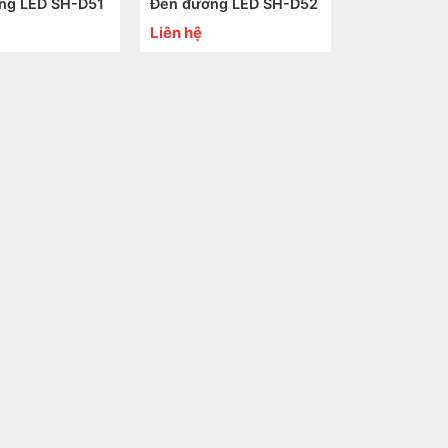
ng LED SH-D51
Đèn đường LED SH-D52
Liên hệ