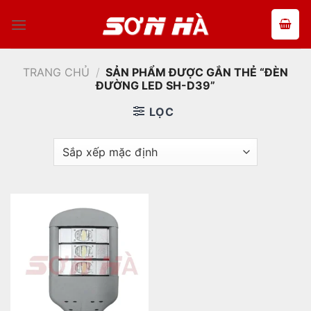
Bỏ
qua
nội
dung
TRANG CHỦ
/
SẢN PHẨM ĐƯỢC GẮN THẺ “ĐÈN
ĐƯỜNG LED SH-D39”
LỌC