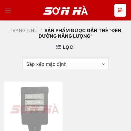
Bỏ
qua
nội
dung
TRANG CHỦ
/
SẢN PHẨM ĐƯỢC GẮN THẺ “ĐÈN
ĐƯỜNG NĂNG LƯỢNG”
LỌC