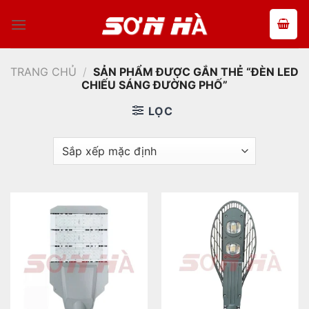
Bỏ
qua
nội
dung
TRANG CHỦ
/
SẢN PHẨM ĐƯỢC GẮN THẺ “ĐÈN LED
CHIẾU SÁNG ĐƯỜNG PHỐ”
LỌC