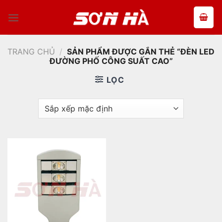
Bỏ
qua
nội
dung
TRANG CHỦ
/
SẢN PHẨM ĐƯỢC GẮN THẺ “ĐÈN LED
ĐƯỜNG PHỐ CÔNG SUẤT CAO”
LỌC