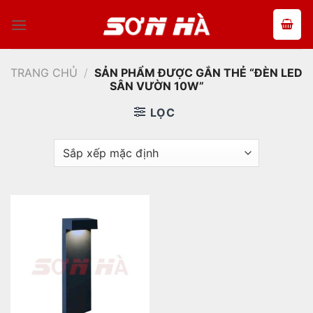
Bỏ
qua
nội
dung
TRANG CHỦ
/
SẢN PHẨM ĐƯỢC GẮN THẺ “ĐÈN LED
SÂN VƯỜN 10W”
LỌC