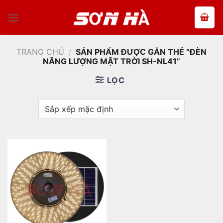
Bỏ
qua
nội
dung
TRANG CHỦ
/
SẢN PHẨM ĐƯỢC GẮN THẺ “ĐÈN
NĂNG LƯỢNG MẶT TRỜI SH-NL41”
LỌC