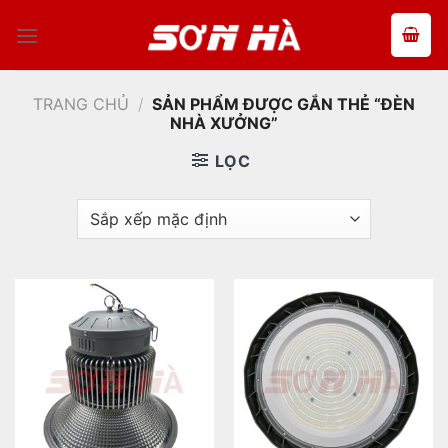
Bỏ
qua
nội
dung
TRANG CHỦ
/
SẢN PHẨM ĐƯỢC GẮN THẺ “ĐÈN
NHÀ XƯỞNG”
LỌC