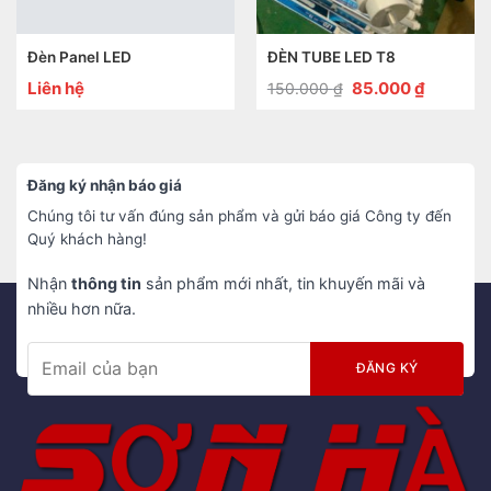
Đèn Panel LED
ĐÈN TUBE LED T8
Giá
Giá
Liên hệ
85.000
₫
150.000
₫
gốc
hiện
là:
tại
150.000 ₫.
là:
85.000 ₫
Đăng ký nhận báo giá
Chúng tôi tư vấn đúng sản phẩm và gửi báo giá Công ty đến
Quý khách hàng!
Nhận
thông tin
sản phẩm mới nhất, tin khuyến mãi và
nhiều hơn nữa.