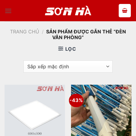
Bỏ
qua
nội
dung
TRANG CHỦ
/
SẢN PHẨM ĐƯỢC GẮN THẺ “ĐÈN
VĂN PHÒNG”
LỌC
-43%