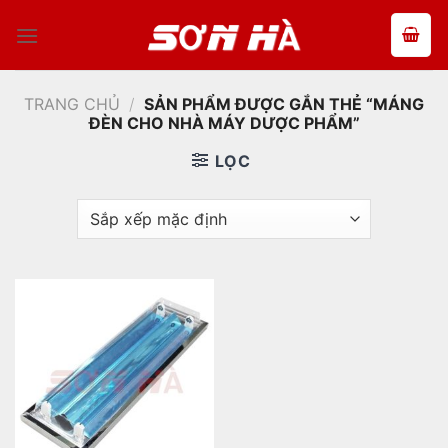
Bỏ
qua
nội
dung
TRANG CHỦ
/
SẢN PHẨM ĐƯỢC GẮN THẺ “MÁNG
ĐÈN CHO NHÀ MÁY DƯỢC PHẨM”
LỌC