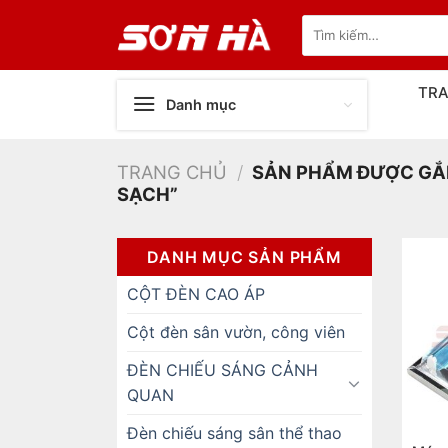
Bỏ
Tìm
qua
kiếm:
nội
dung
TR
Danh mục
TRANG CHỦ
/
SẢN PHẨM ĐƯỢC GẮ
SẠCH”
DANH MỤC SẢN PHẨM
CỘT ĐÈN CAO ÁP
Cột đèn sân vườn, công viên
ĐÈN CHIẾU SÁNG CẢNH
QUAN
Đèn chiếu sáng sân thể thao