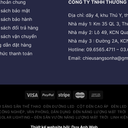
khoản chung
CÔNG TY TNHH THƯƠNG 
 sách bảo mật
Địa chỉ: dãy 4, khu Thú Y,
 sách bảo hành
Nhà máy 1: Km 35 QL 3, Th
 sách đổi trả hàng
Nhà máy 2: Lô 49, KCN Qua
 sách vận chuyển
Nhà máy 3 : Đường 2A, KCN
 dẫn đặt hàng
Hotline: 09.6565.4711 – 03
thức thanh toán
Email: chieusangsonha@gm
U SÁNG SÂN THỂ THAO
ĐÈN ĐƯỜNG LED
CỘT ĐÈN CAO ÁP
ĐÈN LED
CÔNG NGHIỆP, VĂN PHÒNG, DÂN DỤNG
ĐÈN NĂNG LƯỢNG MẶT TRỜI
SOLAR LIGHTING – ĐÈN SÂN VƯỜN NĂNG LƯỢNG MẶT TRỜI
LINH KIỆ
Thiết kế website bởi: Duy Anh Web