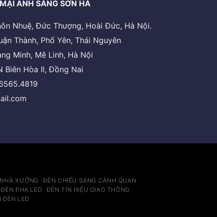
MẠI ÁNH SÁNG SƠN HÀ
 thôn Nhuệ, Đức Thượng, Hoài Đức, Hà Nội.
uận Thành, Phổ Yên, Thái Nguyên
ng Minh, Mê Linh, Hà Nội
 Biên Hòa II, Đồng Nai
.6565.4819
ail.com
 NHÀ XƯỞNG
ĐÈN CHIẾU SÁNG CẢNH QUAN
ĐÈN PHA LED
ĐÈN TÍN HIỆU GIAO THÔNG
N ĐÈN LED