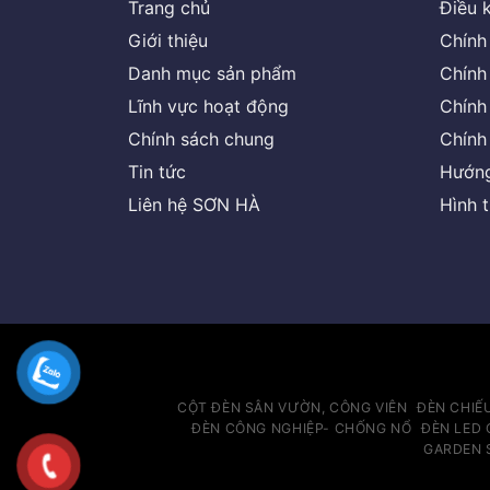
Trang chủ
Điều 
Giới thiệu
Chính
Danh mục sản phẩm
Chính
Lĩnh vực hoạt động
Chính
Chính sách chung
Chính
Tin tức
Hướng
Liên hệ SƠN HÀ
Hình 
CỘT ĐÈN SÂN VƯỜN, CÔNG VIÊN
ĐÈN CHIẾ
ĐÈN CÔNG NGHIỆP- CHỐNG NỔ
ĐÈN LED 
GARDEN 