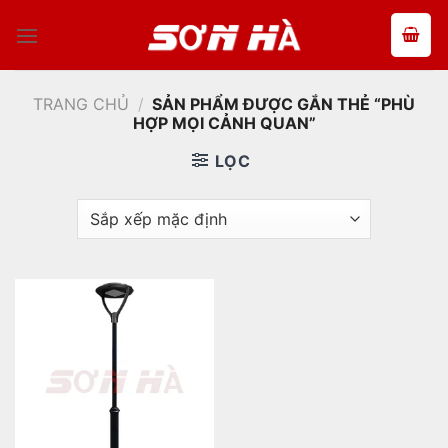
Bỏ
qua
nội
dung
TRANG CHỦ
/
SẢN PHẨM ĐƯỢC GẮN THẺ “PHÙ
HỢP MỌI CẢNH QUAN”
LỌC