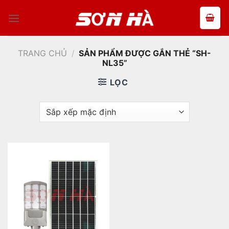
Bỏ
qua
nội
dung
TRANG CHỦ
/
SẢN PHẨM ĐƯỢC GẮN THẺ “SH-
NL35”
LỌC