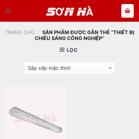
Bỏ
qua
nội
dung
TRANG CHỦ
/
SẢN PHẨM ĐƯỢC GẮN THẺ “THIẾT BỊ
CHIẾU SÁNG CÔNG NGHIỆP”
LỌC