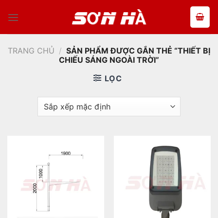
Bỏ
qua
nội
dung
TRANG CHỦ
/
SẢN PHẨM ĐƯỢC GẮN THẺ “THIẾT BỊ
CHIẾU SÁNG NGOÀI TRỜI”
LỌC