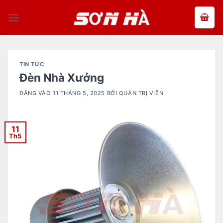
Bỏ
qua
nội
dung
TIN TỨC
Đèn Nhà Xưởng
ĐĂNG VÀO
11 THÁNG 5, 2025
BỞI
QUẢN TRỊ VIÊN
11
Th5