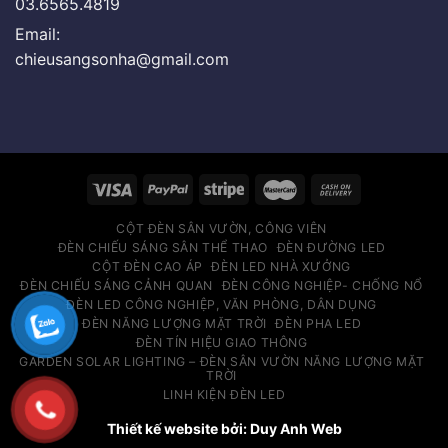
03.6565.4819
Email:
chieusangsonha@gmail.com
CỘT ĐÈN SÂN VƯỜN, CÔNG VIÊN
ĐÈN CHIẾU SÁNG SÂN THỂ THAO
ĐÈN ĐƯỜNG LED
CỘT ĐÈN CAO ÁP
ĐÈN LED NHÀ XƯỞNG
ĐÈN CHIẾU SÁNG CẢNH QUAN
ĐÈN CÔNG NGHIỆP- CHỐNG NỔ
ĐÈN LED CÔNG NGHIỆP, VĂN PHÒNG, DÂN DỤNG
ĐÈN NĂNG LƯỢNG MẶT TRỜI
ĐÈN PHA LED
ĐÈN TÍN HIỆU GIAO THÔNG
GARDEN SOLAR LIGHTING – ĐÈN SÂN VƯỜN NĂNG LƯỢNG MẶT
TRỜI
LINH KIỆN ĐÈN LED
Thiết kế website bởi: Duy Anh Web